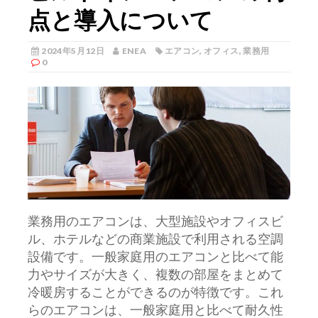
点と導入について
2024年5月12日
ENEA
エアコン
,
オフィス
,
業務用
0
業務用のエアコンは、大型施設やオフィスビ
ル、ホテルなどの商業施設で利用される空調
設備です。
一般家庭用のエアコンと比べて能
力やサイズが大きく、複数の部屋をまとめて
冷暖房することができるのが特徴です。これ
らのエアコンは、一般家庭用と比べて耐久性