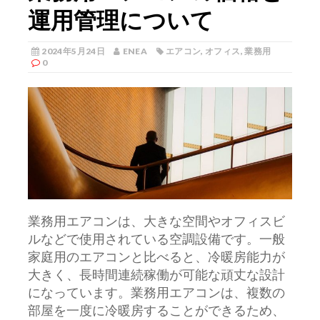
運用管理について
2024年5月24日
ENEA
エアコン
,
オフィス
,
業務用
0
業務用エアコンは、大きな空間やオフィスビ
ルなどで使用されている空調設備です。
一般
家庭用のエアコンと比べると、冷暖房能力が
大きく、長時間連続稼働が可能な頑丈な設計
になっています。業務用エアコンは、複数の
部屋を一度に冷暖房することができるため、